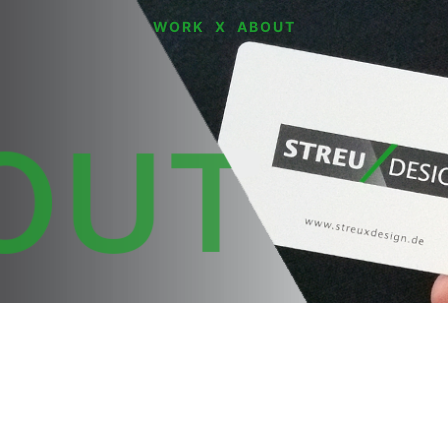
WORK
X
ABOUT